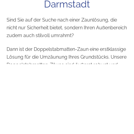
Darmstadt
Sind Sie auf der Suche nach einer Zaunlösung, die
nicht nur Sicherheit bietet, sondern Ihren Außenbereich
zudem auch stilvoll umrahmt?
Dann ist der Doppelstabmatten-Zaun eine erstklassige
Lösung für die Umzäunung Ihres Grundstücks. Unsere
Doppelstabmatten-Zäune sind äußerst robust und
langlebig, was sie ideal für den Einsatz im Freien
macht. Zudem bieten sie nicht nur Sicherheit und
Schutz, sondern fügen sich auch nahtlos in die
Umgebung ein. Mit verschiedenen Höhen und
Farboptionen passen wir den Stabmattenzaun ganz
individuell an Ihre Bedürfnisse an, sodass Sie am Ende
einen Zaun haben, der perfekt zu Ihrem Stil und Ihren
Anforderungen passt. Jetzt informieren!